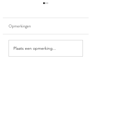
Opmerkingen
Meld je aan! Hoofdstelloos
Vacature: medewerk
Plaats een opmerking...
springen spektakel
lesadministratie