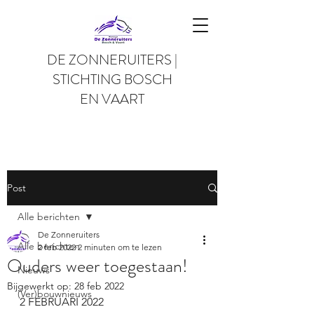
DE ZONNERUITERS |
STICHTING BOSCH
EN VAART
Post
Alle berichten
De Zonneruiters
Alle berichten
2 feb 2022
2 minuten om te lezen
Ouders weer toegestaan!
Nieuws
Bijgewerkt op:
28 feb 2022
(Ver)bouwnieuws
2 FEBRUARI 2022