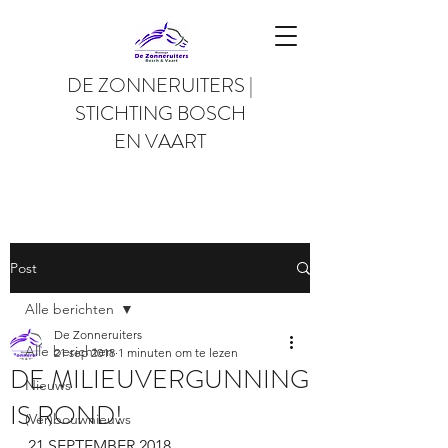
DE ZONNERUITERS |
STICHTING BOSCH
EN VAART
Post
Alle berichten
De Zonneruiters
Alle berichten
21 sep 2018
1 minuten om te lezen
DE MILIEUVERGUNNING
Nieuws
IS ROND!
(Ver)bouwnieuws
21 SEPTEMBER 2018