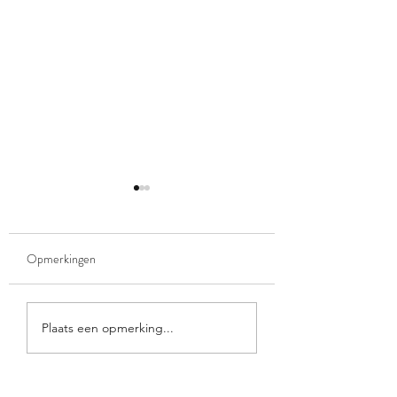
Opmerkingen
VERTREK NORA
WELKOM, WODA
Plaats een opmerking...